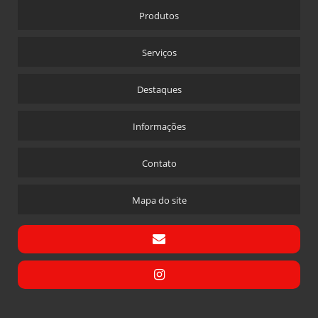
MANUTENÇÃO EM CALDEIRAS INDUSTRIAIS
Produtos
MANUTENÇÃO ESPECIALIZADA DE CALDEIRAS
MANUTENÇÃO PREVENTIVA EM CALDEIRAS
Serviços
MATERIAIS PARA CALDEIRA
Destaques
MONTAGEM CALDEIRA
MONTAGEM CALDEIRA A LENHA
Informações
MONTAGEM DE CALDEIRA A VAPOR
Contato
PAINEL ELETRICO PARA CALDEIRA
PEÇAS PARA CALDEIRAS
Mapa do site
PEÇAS PARA CALDEIRAS A GAS
PREÇO DE REGULAGEM DE COMBUSTÃO EM QUEIMADORES
PROGRAMADOR PARA CALDEIRA
REGULAGEM DE COMBUSTÃO EM QUEIMADORES RIO DE JANEIRO
RETROFIT CALDEIRAS