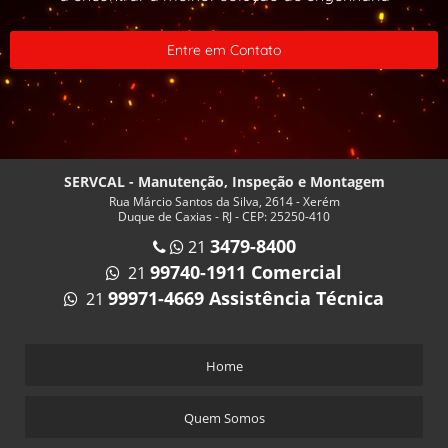
INSPEÇÃO VASOS DE PRESSÃO PREÇO
INSPEÇÃO VASOS DE PRESSÃO RIO DE JANEIRO
Entre em Contato
INSPEÇÃO VASOS DE PRESSÃO VALOR
ISOLAMENTO TERMICO CALDEIRA
ISOLAMENTO TERMICO PARA CALDEIRAS RJ
MANUTENÇÃO CALDEIRA A GÁS
SERVCAL - Manutenção, Inspeção e Montagem
MANUTENÇÃO CALDEIRA A LENHA
Rua Márcio Santos da Silva, 2614 - Xerém
Duque de Caxias - RJ - CEP: 25250-410
MANUTENÇÃO CALDEIRA RJ
3479-8400
21
MANUTENÇÃO CALDEIRAS E AQUECEDORES
99740-1911 Comercial
21
MANUTENÇÃO DE CALDEIRAS A VAPOR
99971-4669 Assistência Técnica
21
MANUTENÇÃO DE CALDEIRAS NO RIO DE JANEIRO
MANUTENÇÃO DE QUEIMADORES INDUSTRIAIS
Home
MANUTENÇÃO E INSPEÇÃO DE CALDEIRAS
Quem Somos
MANUTENÇÃO EM CALDEIRAS