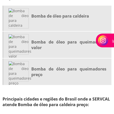
EMPRESA DE ISOLAMENTO TERMICO PARA CALDEIRAS RJ
EMPRESA DE MONTAGEM INDUSTRIAL
Bomba de óleo para caldeira
EMPRESA DE REGULAGEM DE COMBUSTÃO EM QUEIMADORES
EMPRESA DE VISTORIA DA CALDEIRA
EMPRESA DE VISTORIA DA CALDEIRA RIO DE JANEIRO
Bomba de óleo para queimadores
EMPRESA DE VISTORIA DA CALDEIRA RJ
valor
EMPRESAS DE INSPEÇÃO NR13
EMPRESAS DE INSPEÇÃO NR13 RIO DE JANEIRO
EMPRESAS DE INSPEÇÃO NR13 RJ
Bomba de óleo para queimadores
preço
EMPRESAS DE MANUTENÇÃO DE VALVULAS DE SEGURANÇA
EMPRESAS DE MANUTENÇÃO EM CALDEIRAS
EMPRESAS DE REFORMA EM CALDEIRAS RIO DE JANEIRO
Principais cidades e regiões do Brasil onde a SERVCAL
EMPRESAS ESPECIALIZADA MANUTENÇÃO EM CALDEIRAS
atende Bomba de óleo para caldeira preço:
EMPRESAS ESPECIALIZADA MANUTENÇÃO EM CALDEIRAS RJ