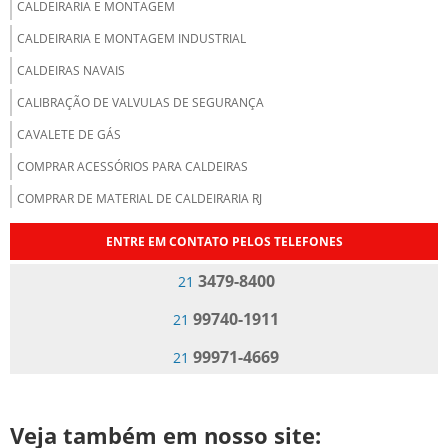
CALDEIRARIA E MONTAGEM
CALDEIRARIA E MONTAGEM INDUSTRIAL
CALDEIRAS NAVAIS
CALIBRAÇÃO DE VALVULAS DE SEGURANÇA
CAVALETE DE GÁS
COMPRAR ACESSÓRIOS PARA CALDEIRAS
COMPRAR DE MATERIAL DE CALDEIRARIA RJ
DISTRIBUIDOR DE ACESSÓRIOS PARA CALDEIRAS
ENTRE EM CONTATO PELOS TELEFONES
EMPRESA DE BOMBA DE ÓLEO PARA CALDEIRA
3479-8400
21
EMPRESA DE BOMBA DE ÓLEO PARA QUEIMADORES
99740-1911
21
EMPRESA DE GERENCIAMENTO DE VASOS DE PRESSÃO
99971-4669
21
EMPRESA DE INSPEÇÃO VASOS DE PRESSÃO RIO DE JANEIRO
EMPRESA DE INSPEÇÃO VASOS DE PRESSÃO RJ
EMPRESA DE ISOLAMENTO TERMICO PARA CALDEIRAS
Veja também em nosso site: