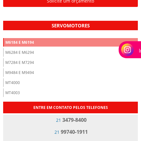
Solicite um orçamento
SERVOMOTORES
M6184 E M6194
M6284 E M6294
M7284 E M7294
M9484 E M9494
MT4000
MT4003
ENTRE EM CONTATO PELOS TELEFONES
3479-8400
21
99740-1911
21