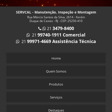
ISOLAMENTO TERMICO PARA CALDEIRAS RJ
MANUTENÇÃO CALDEIRA A GÁS
SERVCAL - Manutenção, Inspeção e Montagem
Rua Márcio Santos da Silva, 2614 - Xerém
MANUTENÇÃO CALDEIRA A LENHA
Duque de Caxias - RJ - CEP: 25250-410
MANUTENÇÃO CALDEIRA RJ
3479-8400
21
99740-1911 Comercial
MANUTENÇÃO CALDEIRAS E AQUECEDORES
21
99971-4669 Assistência Técnica
21
MANUTENÇÃO DE CALDEIRAS A VAPOR
MANUTENÇÃO DE CALDEIRAS NO RIO DE JANEIRO
Home
MANUTENÇÃO DE QUEIMADORES INDUSTRIAIS
MANUTENÇÃO E INSPEÇÃO DE CALDEIRAS
Quem Somos
MANUTENÇÃO EM CALDEIRAS
MANUTENÇÃO EM CALDEIRAS INDUSTRIAIS
Produtos
MANUTENÇÃO ESPECIALIZADA DE CALDEIRAS
Serviços
MANUTENÇÃO PREVENTIVA EM CALDEIRAS
MATERIAIS PARA CALDEIRA
Destaques