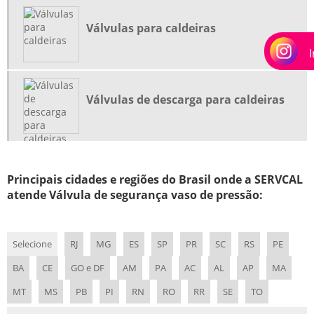
EMPRESA DE VISTORIA DA CALDEIRA RIO DE JANEIRO
Válvulas para caldeiras
EMPRESA DE VISTORIA DA CALDEIRA RJ
EMPRESAS DE INSPEÇÃO NR13
EMPRESAS DE INSPEÇÃO NR13 RIO DE JANEIRO
EMPRESAS DE INSPEÇÃO NR13 RJ
Válvulas de descarga para caldeiras
EMPRESAS DE MANUTENÇÃO DE VALVULAS DE SEGURANÇA
EMPRESAS DE MANUTENÇÃO EM CALDEIRAS
EMPRESAS DE REFORMA EM CALDEIRAS RIO DE JANEIRO
Principais cidades e regiões do Brasil onde a SERVCAL
EMPRESAS ESPECIALIZADA MANUTENÇÃO EM CALDEIRAS
atende Válvula de segurança vaso de pressão:
EMPRESAS ESPECIALIZADA MANUTENÇÃO EM CALDEIRAS RJ
EMPRESAS MANUTENÇÃO EM CALDEIRAS RIO DE JANEIRO
Selecione
RJ
MG
ES
SP
PR
SC
RS
PE
EMPRESAS MANUTENÇÃO EM CALDEIRAS RJ
BA
CE
GO e DF
AM
PA
AC
AL
AP
MA
FABRICAÇÃO DE FORNALHA
MT
MS
PB
PI
RN
RO
RR
SE
TO
FABRICAÇÃO DE FORNALHA RIO DE JANEIRO