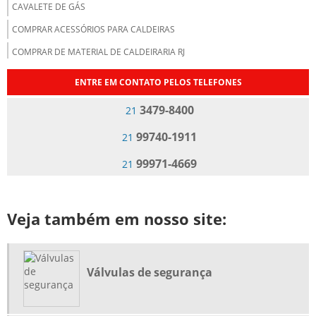
CAVALETE DE GÁS
COMPRAR ACESSÓRIOS PARA CALDEIRAS
COMPRAR DE MATERIAL DE CALDEIRARIA RJ
DISTRIBUIDOR DE ACESSÓRIOS PARA CALDEIRAS
ENTRE EM CONTATO PELOS TELEFONES
EMPRESA DE BOMBA DE ÓLEO PARA CALDEIRA
3479-8400
21
EMPRESA DE BOMBA DE ÓLEO PARA QUEIMADORES
99740-1911
21
EMPRESA DE GERENCIAMENTO DE VASOS DE PRESSÃO
99971-4669
21
EMPRESA DE INSPEÇÃO VASOS DE PRESSÃO RIO DE JANEIRO
EMPRESA DE INSPEÇÃO VASOS DE PRESSÃO RJ
EMPRESA DE ISOLAMENTO TERMICO PARA CALDEIRAS
Veja também em nosso site:
EMPRESA DE ISOLAMENTO TERMICO PARA CALDEIRAS RJ
EMPRESA DE MONTAGEM INDUSTRIAL
Válvulas de segurança
EMPRESA DE REGULAGEM DE COMBUSTÃO EM QUEIMADORES
EMPRESA DE VISTORIA DA CALDEIRA