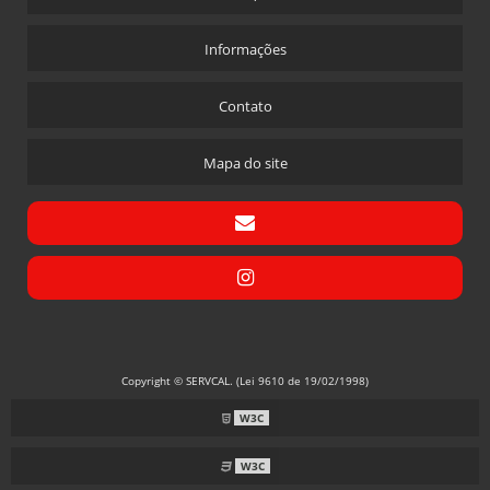
MONTAGEM CALDEIRA
MONTAGEM CALDEIRA A LENHA
Informações
MONTAGEM DE CALDEIRA A VAPOR
Contato
PAINEL ELETRICO PARA CALDEIRA
PEÇAS PARA CALDEIRAS
Mapa do site
PEÇAS PARA CALDEIRAS A GAS
PREÇO DE REGULAGEM DE COMBUSTÃO EM QUEIMADORES
PROGRAMADOR PARA CALDEIRA
REGULAGEM DE COMBUSTÃO EM QUEIMADORES RIO DE JANEIRO
RETROFIT CALDEIRAS
TUBOS ALETADOS PARA CALDEIRAS
Copyright © SERVCAL. (Lei 9610 de 19/02/1998)
TUBOS ESPIRALADOS PARA CALDEIRAS
W3C
TUBOS PARA CALDEIRAS
TUBOS PARA CALDEIRAS DE VAPOR
W3C