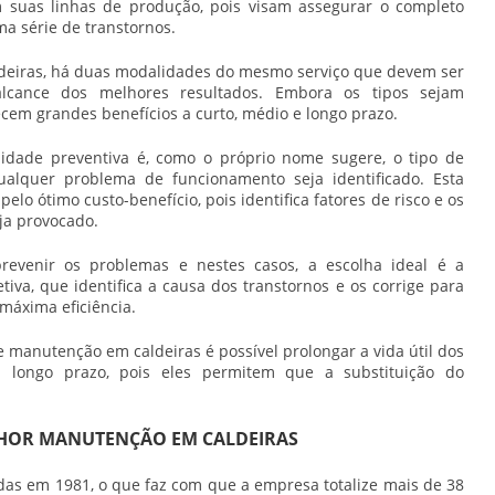
 suas linhas de produção, pois visam assegurar o completo
a série de transtornos.
deiras
, há duas modalidades do mesmo serviço que devem ser
alcance dos melhores resultados. Embora os tipos sejam
cem grandes benefícios a curto, médio e longo prazo.
dade preventiva é, como o próprio nome sugere, o tipo de
ualquer problema de funcionamento seja identificado. Esta
lo ótimo custo-benefício, pois identifica fatores de risco e os
ja provocado.
revenir os problemas e nestes casos, a escolha ideal é a
tiva, que identifica a causa dos transtornos e os corrige para
máxima eficiência.
de
manutenção em caldeiras
é possível prolongar a vida útil dos
 longo prazo, pois eles permitem que a substituição do
LHOR MANUTENÇÃO EM CALDEIRAS
das em 1981, o que faz com que a empresa totalize mais de 38