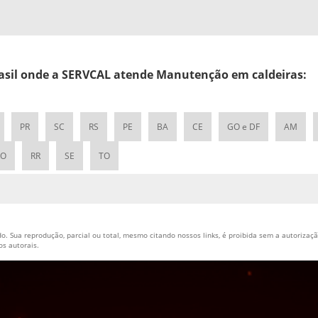
Brasil onde a SERVCAL atende Manutenção em caldeiras:
PR
SC
RS
PE
BA
CE
GO e DF
AM
RO
RR
SE
TO
o. Sua reprodução, parcial ou total, mesmo citando nossos links, é proibida sem a autorização
tos autorais
.