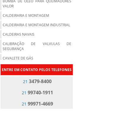
BOMBA DE ÓLEO PARA QUEIMADORES
VALOR
CALDEIRARIA E MONTAGEM
CALDEIRARIA E MONTAGEM INDUSTRIAL
CALDEIRAS NAVAIS
CALIBRAÇÃO DE VALVULAS DE
SEGURANÇA
CAVALETE DE GÁS
COMPRAR ACESSÓRIOS PARA CALDEIRAS
ENTRE EM CONTATO PELOS TELEFONES
COMPRAR DE MATERIAL DE CALDEIRARIA
3479-8400
21
RJ
DISTRIBUIDOR DE ACESSÓRIOS PARA
99740-1911
21
CALDEIRAS
99971-4669
21
EMPRESA DE BOMBA DE ÓLEO PARA
CALDEIRA
EMPRESA DE BOMBA DE ÓLEO PARA
QUEIMADORES