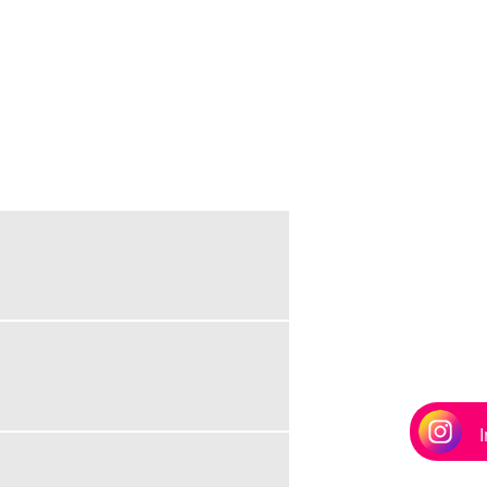
EMPRESA DE GERENCIAMENTO DE
VASOS DE PRESSÃO
EMPRESA DE INSPEÇÃO VASOS DE
PRESSÃO RIO DE JANEIRO
EMPRESA DE INSPEÇÃO VASOS DE
PRESSÃO RJ
EMPRESA DE ISOLAMENTO TERMICO
PARA CALDEIRAS
EMPRESA DE ISOLAMENTO TERMICO
PARA CALDEIRAS RJ
EMPRESA DE MONTAGEM INDUSTRIAL
EMPRESA DE REGULAGEM DE
COMBUSTÃO EM QUEIMADORES
EMPRESA DE VISTORIA DA CALDEIRA
EMPRESA DE VISTORIA DA CALDEIRA RIO
DE JANEIRO
EMPRESA DE VISTORIA DA CALDEIRA RJ