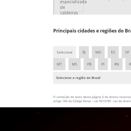
Principais cidades e regiões do 
Selecione
RJ
MG
ES
SP
MT
MS
PB
PI
RN
Selecione a região do Brasil
O conteúdo do texto desta página é de direito reservad
artigo 184 do Código Penal –
Lei 9610/98 - Lei de direi