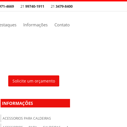
971-4669
21
99740-1911
21
3479-8400
estaques
Informações
Contato
Solicite um orçamento
INFORMAÇÕES
ACESSORIOS PARA CALDEIRAS