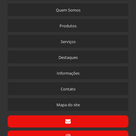
MANUTENÇÃO E INSPEÇÃO DE CALDEIRAS
Quem Somos
MANUTENÇÃO EM CALDEIRAS
MANUTENÇÃO EM CALDEIRAS INDUSTRIAIS
Produtos
MANUTENÇÃO ESPECIALIZADA DE CALDEIRAS
MANUTENÇÃO PREVENTIVA EM CALDEIRAS
Serviços
MATERIAIS PARA CALDEIRA
Destaques
MONTAGEM CALDEIRA
MONTAGEM CALDEIRA A LENHA
Informações
MONTAGEM DE CALDEIRA A VAPOR
PAINEL ELETRICO PARA CALDEIRA
Contato
PEÇAS PARA CALDEIRAS
Mapa do site
PEÇAS PARA CALDEIRAS A GAS
PREÇO DE REGULAGEM DE COMBUSTÃO EM QUEIMADORES
PROGRAMADOR PARA CALDEIRA