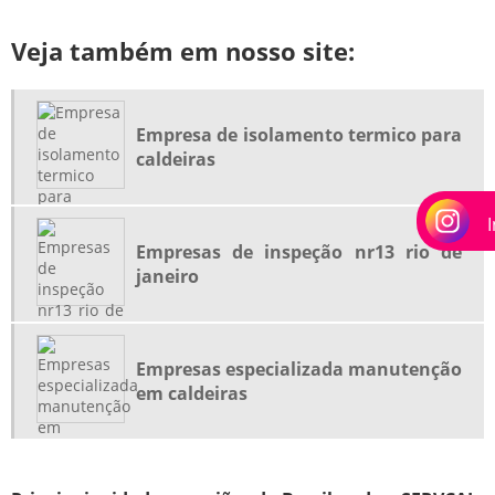
EMPRESA DE INSPEÇÃO VASOS DE PRESSÃO RJ
EMPRESA DE ISOLAMENTO TERMICO PARA CALDEIRAS
Veja também em nosso site:
EMPRESA DE ISOLAMENTO TERMICO PARA CALDEIRAS RJ
EMPRESA DE MONTAGEM INDUSTRIAL
Empresa de isolamento termico para
EMPRESA DE REGULAGEM DE COMBUSTÃO EM QUEIMADORES
caldeiras
EMPRESA DE VISTORIA DA CALDEIRA
EMPRESA DE VISTORIA DA CALDEIRA RIO DE JANEIRO
EMPRESA DE VISTORIA DA CALDEIRA RJ
Empresas de inspeção nr13 rio de
janeiro
EMPRESAS DE INSPEÇÃO NR13
EMPRESAS DE INSPEÇÃO NR13 RIO DE JANEIRO
EMPRESAS DE INSPEÇÃO NR13 RJ
Empresas especializada manutenção
EMPRESAS DE MANUTENÇÃO DE VALVULAS DE SEGURANÇA
em caldeiras
EMPRESAS DE MANUTENÇÃO EM CALDEIRAS
EMPRESAS DE REFORMA EM CALDEIRAS RIO DE JANEIRO