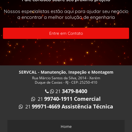
INSPEÇÃO EXTERNA VASOS DE PRESSÃO
INSPEÇÃO INTERNA EM VASOS DE PRESSÃO
Nossos especialistas estão aqui para ajudar seu negócio
a encontrar a melhor solução de engenharia
INSPEÇÃO VASOS DE PRESSÃO PREÇO
INSPEÇÃO VASOS DE PRESSÃO RIO DE JANEIRO
Entre em Contato
INSPEÇÃO VASOS DE PRESSÃO VALOR
ISOLAMENTO TERMICO CALDEIRA
ISOLAMENTO TERMICO PARA CALDEIRAS RJ
MANUTENÇÃO CALDEIRA A GÁS
SERVCAL - Manutenção, Inspeção e Montagem
MANUTENÇÃO CALDEIRA A LENHA
Rua Márcio Santos da Silva, 2614 - Xerém
Duque de Caxias - RJ - CEP: 25250-410
MANUTENÇÃO CALDEIRA RJ
3479-8400
21
MANUTENÇÃO CALDEIRAS E AQUECEDORES
99740-1911 Comercial
21
MANUTENÇÃO DE CALDEIRAS A VAPOR
99971-4669 Assistência Técnica
21
MANUTENÇÃO DE CALDEIRAS NO RIO DE JANEIRO
MANUTENÇÃO DE QUEIMADORES INDUSTRIAIS
Home