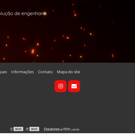
solução de engenharia
ques
Informações
Contato
Mapa do site
W3C
W3C