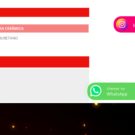
RA CERÂMICA
IURETANO
chamar no
WhatsApp