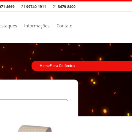
971-4669
21
99740-1911
21
3479-8400
estaques
Informações
Contato
Home
Fibra Cerâmica