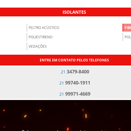
ISOLANTES
FELTRO ACÚSTICO
FIB
POLIESTIRENO
POL
VEDAÇÕES
ENTRE EM CONTATO PELOS TELEFONES
3479-8400
21
99740-1911
21
99971-4669
21