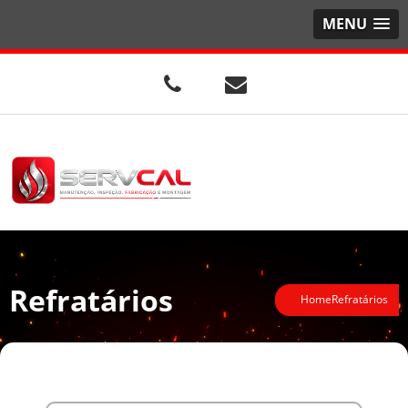
MENU
Refratários
Home
Refratários