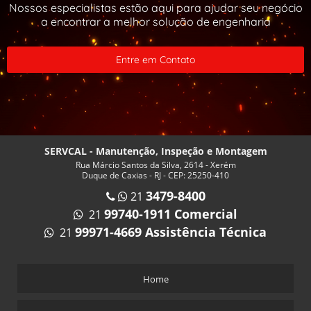
Nossos especialistas estão aqui para ajudar seu negócio
INSPEÇÃO VASOS DE PRESSÃO PREÇO
a encontrar a melhor solução de engenharia
INSPEÇÃO VASOS DE PRESSÃO RIO DE JANEIRO
INSPEÇÃO VASOS DE PRESSÃO VALOR
Entre em Contato
ISOLAMENTO TERMICO CALDEIRA
ISOLAMENTO TERMICO PARA CALDEIRAS RJ
MANUTENÇÃO CALDEIRA A GÁS
MANUTENÇÃO CALDEIRA A LENHA
SERVCAL - Manutenção, Inspeção e Montagem
Rua Márcio Santos da Silva, 2614 - Xerém
MANUTENÇÃO CALDEIRA RJ
Duque de Caxias - RJ - CEP: 25250-410
MANUTENÇÃO CALDEIRAS E AQUECEDORES
3479-8400
21
MANUTENÇÃO DE CALDEIRAS A VAPOR
99740-1911 Comercial
21
99971-4669 Assistência Técnica
21
MANUTENÇÃO DE CALDEIRAS NO RIO DE JANEIRO
MANUTENÇÃO DE QUEIMADORES INDUSTRIAIS
MANUTENÇÃO E INSPEÇÃO DE CALDEIRAS
Home
MANUTENÇÃO EM CALDEIRAS