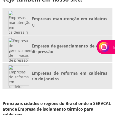
EMPRESA DE ISOLAMENTO TERMICO PARA CALDEIRAS RJ
EMPRESA DE MONTAGEM INDUSTRIAL
Empresas manutenção em caldeiras
EMPRESA DE REGULAGEM DE COMBUSTÃO EM QUEIMADORES
rj
EMPRESA DE VISTORIA DA CALDEIRA
EMPRESA DE VISTORIA DA CALDEIRA RIO DE JANEIRO
EMPRESA DE VISTORIA DA CALDEIRA RJ
Empresa de gerenciamento de vasos
de pressão
EMPRESAS DE INSPEÇÃO NR13
EMPRESAS DE INSPEÇÃO NR13 RIO DE JANEIRO
EMPRESAS DE INSPEÇÃO NR13 RJ
Empresas de reforma em caldeiras
EMPRESAS DE MANUTENÇÃO DE VALVULAS DE SEGURANÇA
rio de janeiro
EMPRESAS DE MANUTENÇÃO EM CALDEIRAS
EMPRESAS DE REFORMA EM CALDEIRAS RIO DE JANEIRO
Principais cidades e regiões do Brasil onde a SERVCAL
EMPRESAS ESPECIALIZADA MANUTENÇÃO EM CALDEIRAS
atende Empresa de isolamento térmico para
EMPRESAS ESPECIALIZADA MANUTENÇÃO EM CALDEIRAS RJ
caldeiras: