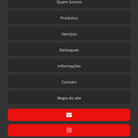
Quem Somos
MANUTENÇÃO EM CALDEIRAS INDUSTRIAIS
MANUTENÇÃO ESPECIALIZADA DE CALDEIRAS
Produtos
MANUTENÇÃO PREVENTIVA EM CALDEIRAS
Serviços
MATERIAIS PARA CALDEIRA
MONTAGEM CALDEIRA
Destaques
MONTAGEM CALDEIRA A LENHA
MONTAGEM DE CALDEIRA A VAPOR
Informações
PAINEL ELETRICO PARA CALDEIRA
Contato
PEÇAS PARA CALDEIRAS
PEÇAS PARA CALDEIRAS A GAS
Mapa do site
PREÇO DE REGULAGEM DE COMBUSTÃO EM QUEIMADORES
PROGRAMADOR PARA CALDEIRA
REGULAGEM DE COMBUSTÃO EM QUEIMADORES RIO DE JANEIRO
RETROFIT CALDEIRAS