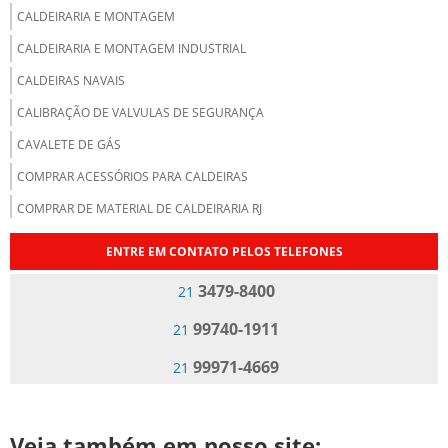
CALDEIRARIA E MONTAGEM
CALDEIRARIA E MONTAGEM INDUSTRIAL
CALDEIRAS NAVAIS
CALIBRAÇÃO DE VALVULAS DE SEGURANÇA
CAVALETE DE GÁS
COMPRAR ACESSÓRIOS PARA CALDEIRAS
COMPRAR DE MATERIAL DE CALDEIRARIA RJ
DISTRIBUIDOR DE ACESSÓRIOS PARA CALDEIRAS
ENTRE EM CONTATO PELOS TELEFONES
EMPRESA DE BOMBA DE ÓLEO PARA CALDEIRA
3479-8400
21
EMPRESA DE BOMBA DE ÓLEO PARA QUEIMADORES
99740-1911
21
EMPRESA DE GERENCIAMENTO DE VASOS DE PRESSÃO
99971-4669
21
EMPRESA DE INSPEÇÃO VASOS DE PRESSÃO RIO DE JANEIRO
EMPRESA DE INSPEÇÃO VASOS DE PRESSÃO RJ
EMPRESA DE ISOLAMENTO TERMICO PARA CALDEIRAS
Veja também em nosso site: