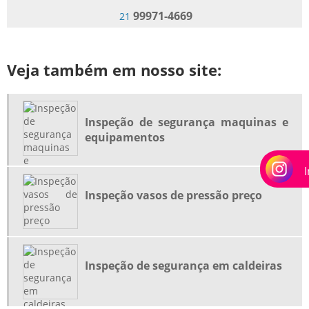
99971-4669
21
EMPRESA DE INSPEÇÃO VASOS DE PRESSÃO RIO DE JANEIRO
EMPRESA DE INSPEÇÃO VASOS DE PRESSÃO RJ
EMPRESA DE ISOLAMENTO TERMICO PARA CALDEIRAS
Veja também em nosso site:
EMPRESA DE ISOLAMENTO TERMICO PARA CALDEIRAS RJ
EMPRESA DE MONTAGEM INDUSTRIAL
Inspeção de segurança maquinas e
EMPRESA DE REGULAGEM DE COMBUSTÃO EM QUEIMADORES
equipamentos
EMPRESA DE VISTORIA DA CALDEIRA
EMPRESA DE VISTORIA DA CALDEIRA RIO DE JANEIRO
EMPRESA DE VISTORIA DA CALDEIRA RJ
Inspeção vasos de pressão preço
EMPRESAS DE INSPEÇÃO NR13
EMPRESAS DE INSPEÇÃO NR13 RIO DE JANEIRO
EMPRESAS DE INSPEÇÃO NR13 RJ
Inspeção de segurança em caldeiras
EMPRESAS DE MANUTENÇÃO DE VALVULAS DE SEGURANÇA
EMPRESAS DE MANUTENÇÃO EM CALDEIRAS