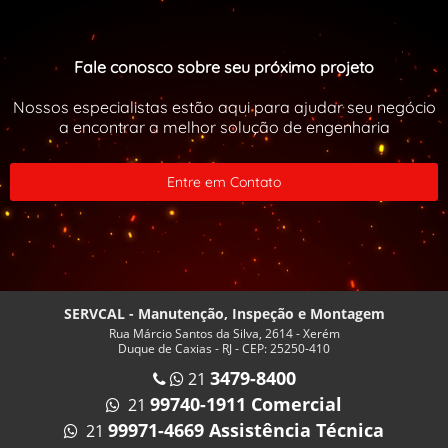
INSPEÇÃO EM VASOS DE PRESSÃO
INSPEÇÃO EXTERNA VASOS DE PRESSÃO
Fale conosco sobre seu próximo projeto
INSPEÇÃO INTERNA EM VASOS DE PRESSÃO
Nossos especialistas estão aqui para ajudar seu negócio
INSPEÇÃO VASOS DE PRESSÃO PREÇO
a encontrar a melhor solução de engenharia
INSPEÇÃO VASOS DE PRESSÃO RIO DE JANEIRO
Entre em Contato
INSPEÇÃO VASOS DE PRESSÃO VALOR
ISOLAMENTO TERMICO CALDEIRA
ISOLAMENTO TERMICO PARA CALDEIRAS RJ
MANUTENÇÃO CALDEIRA A GÁS
MANUTENÇÃO CALDEIRA A LENHA
SERVCAL - Manutenção, Inspeção e Montagem
Rua Márcio Santos da Silva, 2614 - Xerém
MANUTENÇÃO CALDEIRA RJ
Duque de Caxias - RJ - CEP: 25250-410
3479-8400
MANUTENÇÃO CALDEIRAS E AQUECEDORES
21
99740-1911 Comercial
21
MANUTENÇÃO DE CALDEIRAS A VAPOR
99971-4669 Assistência Técnica
21
MANUTENÇÃO DE CALDEIRAS NO RIO DE JANEIRO